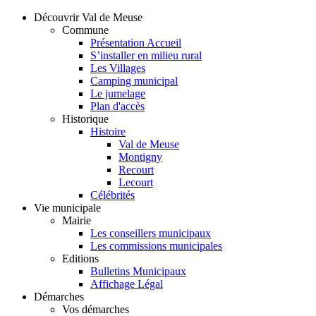
Découvrir Val de Meuse
Commune
Présentation Accueil
S’installer en milieu rural
Les Villages
Camping municipal
Le jumelage
Plan d'accès
Historique
Histoire
Val de Meuse
Montigny
Recourt
Lecourt
Célébrités
Vie municipale
Mairie
Les conseillers municipaux
Les commissions municipales
Editions
Bulletins Municipaux
Affichage Légal
Démarches
Vos démarches