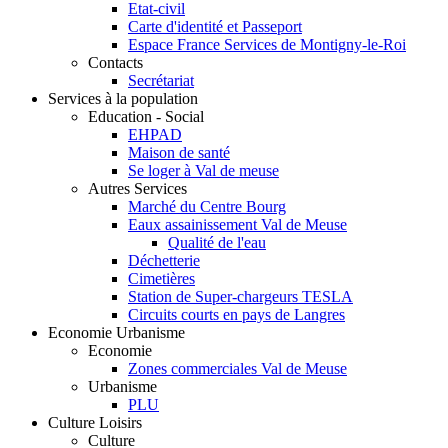
Etat-civil
Carte d'identité et Passeport
Espace France Services de Montigny-le-Roi
Contacts
Secrétariat
Services à la population
Education - Social
EHPAD
Maison de santé
Se loger à Val de meuse
Autres Services
Marché du Centre Bourg
Eaux assainissement Val de Meuse
Qualité de l'eau
Déchetterie
Cimetières
Station de Super-chargeurs TESLA
Circuits courts en pays de Langres
Economie Urbanisme
Economie
Zones commerciales Val de Meuse
Urbanisme
PLU
Culture Loisirs
Culture