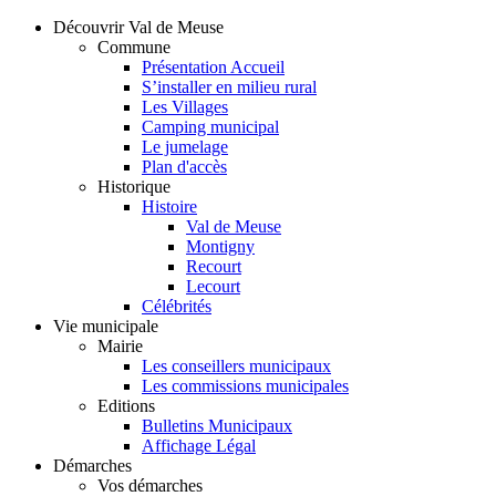
Découvrir Val de Meuse
Commune
Présentation Accueil
S’installer en milieu rural
Les Villages
Camping municipal
Le jumelage
Plan d'accès
Historique
Histoire
Val de Meuse
Montigny
Recourt
Lecourt
Célébrités
Vie municipale
Mairie
Les conseillers municipaux
Les commissions municipales
Editions
Bulletins Municipaux
Affichage Légal
Démarches
Vos démarches